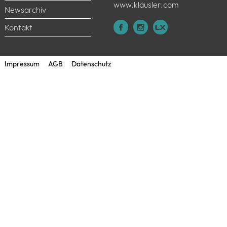
8303 Bassersdorf
Produkte
044 825 31 79
Referenzen
info@himacs.ch
www.kläusler.com
Newsarchiv
Kontakt
Impressum
AGB
Datenschutz